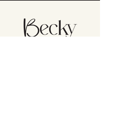
Atención al cliente
Política de devolución
Cuidado del producto
Política de privacidad
Becky Home en Amazon
(832) 582 8362
BeckyHome_
1530 W Sam Houston Pkwy N Suite 106,
Houston, TX 77043, United States